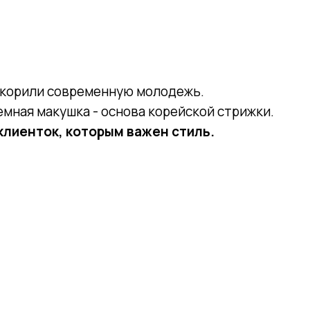
 технике Деметриус.
корили современную молодежь.
емная макушка - основа корейской стрижки.
 клиенток, которым важен стиль.