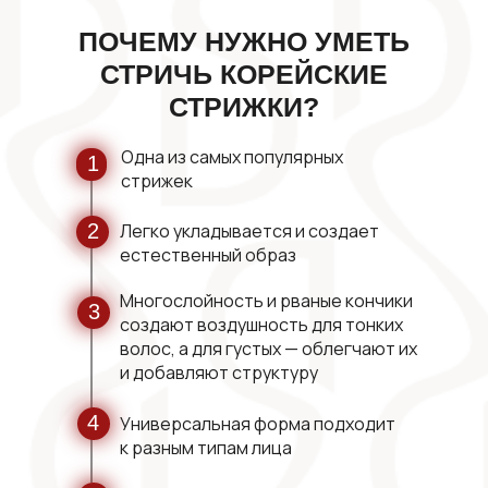
ПОЧЕМУ НУЖНО УМЕТЬ
СТРИЧЬ КОРЕЙСКИЕ
СТРИЖКИ?
Одна из самых популярных
1
стрижек
2
Легко укладывается и создает
естественный образ
Многослойность и рваные кончики
3
создают воздушность для тонких
волос, а для густых — облегчают их
и добавляют структуру
4
Универсальная форма подходит
к разным типам лица